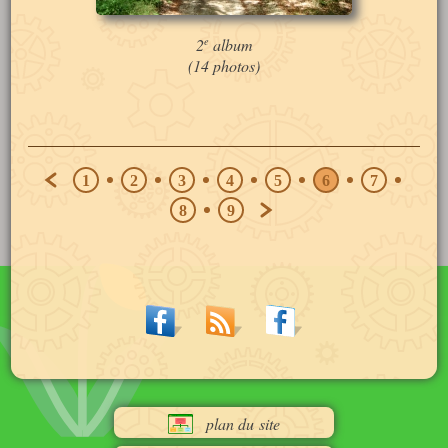
e
2
album
(14 photos)
1
2
3
4
5
6
7
8
9
plan du site