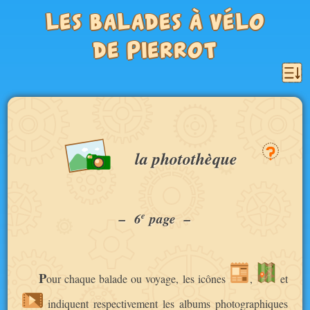
les balades à vélo
de Pierrot
la photothèque
e
– 6
page –
P
our chaque balade ou voyage, les icônes
,
et
indiquent respectivement les albums photographiques