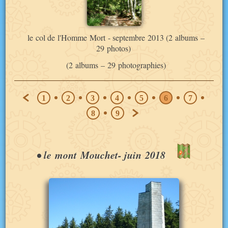
le col de l'Homme Mort - septembre 2013 (2 albums –
29 photos)
(2 albums – 29 photographies)
1
2
3
4
5
6
7
8
9
•
le mont Mouchet
- juin 2018