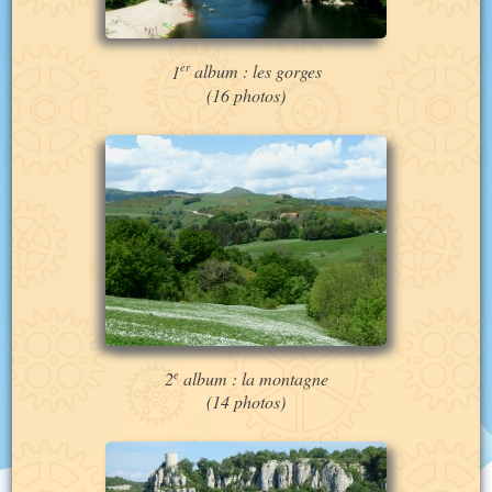
er
1
album : les gorges
(16 photos)
e
2
album : la montagne
(14 photos)
A
travers
les